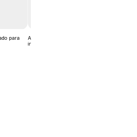
ado para 
Após a parte inicial explicativa, no cadastro, c
inferior ”Já tenho conta”